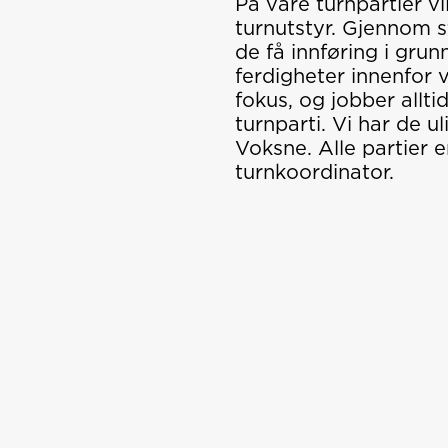
På våre turnpartier v
turnutstyr. Gjennom s
de få innføring i grun
ferdigheter innenfor v
fokus, og jobber allt
turnparti. Vi har de u
Voksne. Alle partier 
turnkoordinator.