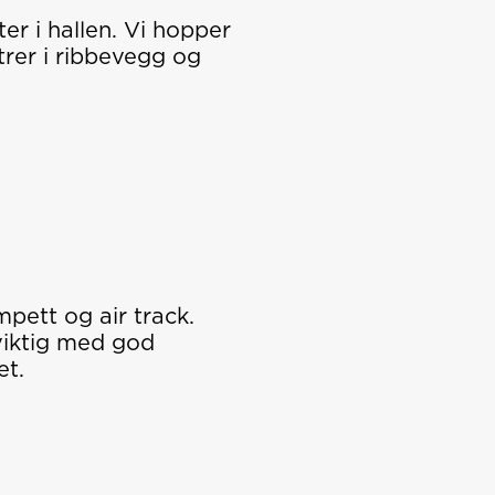
ter i hallen. Vi hopper
atrer i ribbevegg og
mpett og air track.
 viktig med god
et.