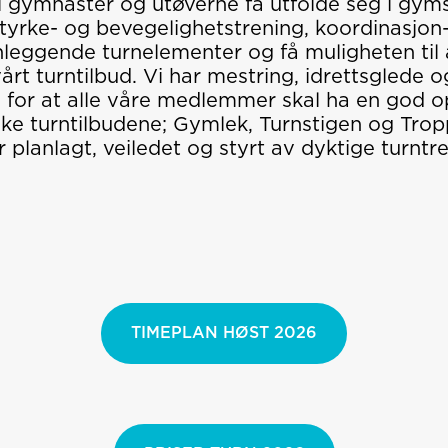
il gymnaster og utøverne få utfolde seg i gy
tyrke- og bevegelighetstrening, koordinasjon-
nleggende turnelementer og få muligheten til å
årt turntilbud. Vi har mestring, idrettsglede 
id for at alle våre medlemmer skal ha en god o
like turntilbudene; Gymlek, Turnstigen og Trop
er planlagt, veiledet og styrt av dyktige turn
TIMEPLAN HØST 2026