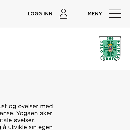
LOGG INN
MENY
ust og øvelser med
alanse. Yogaen øker
ale øvelser.
 å utvikle sin egen