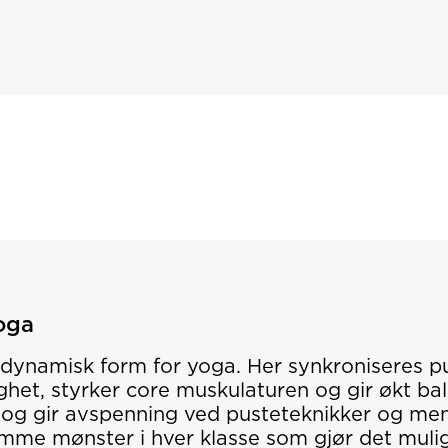
oga
dynamisk form for yoga. Her synkroniseres p
ighet, styrker core muskulaturen og gir økt b
og gir avspenning ved pusteteknikker og ment
mme mønster i hver klasse som gjør det mulig