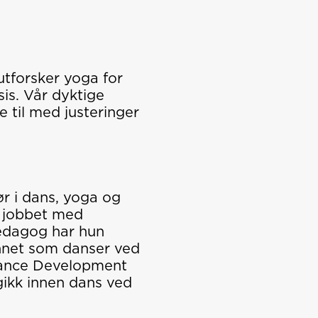
utforsker yoga for
sis. Vår dyktige
 til med justeringer
ør i dans, yoga og
n jobbet med
pedagog har hun
annet som danser ved
Dance Development
gikk innen dans ved