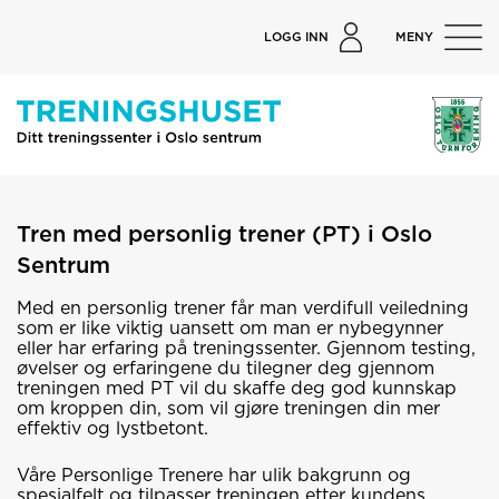
LOGG INN
MENY
Tren med personlig trener (PT) i Oslo
Sentrum
Med en personlig trener får man verdifull veiledning
som er like viktig
uansett om
man
er nybegynner
eller har erfaring på treningssenter.
Gjennom test
ing,
øvelser
og erfaringene du tilegner deg gjennom
treningen med PT
vil du skaffe deg god kunnskap
om
kroppen
din
,
som
vil gjøre treningen din mer
effektiv og lystbetont.
Våre Personlige Trenere har ulik bakgrunn og
spesialfelt og tilpasser treningen etter kundens