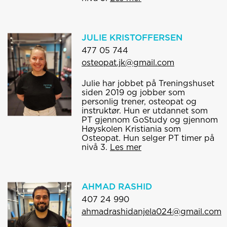
JULIE KRISTOFFERSEN
477 05 744
osteopat.jk@gmail.com
Julie har jobbet på Treningshuset
siden 2019 og jobber som
personlig trener, osteopat og
instruktør. Hun er utdannet som
PT gjennom GoStudy og gjennom
Høyskolen Kristiania som
Osteopat. Hun selger PT timer på
nivå 3.
Les mer
AHMAD RASHID
407 24 990
ahmadrashidanjela024@gmail.com