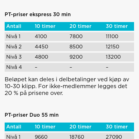
PT-priser ekspress 30 min
Antall
10 timer
20 timer
30 timer
Nivå 1
4100
7800
11100
Nivå 2
4450
8500
12150
Nivå 3
4800
9200
13200
Nivå 4
–
–
–
Beløpet kan deles i delbetalinger ved kjøp av
10-30 klipp. For ikke-medlemmer legges det
20 % på prisene over.
PT-priser Duo 55 min
Antall
10 timer
20 timer
30 timer
Nivå 1
9660
18760
27090