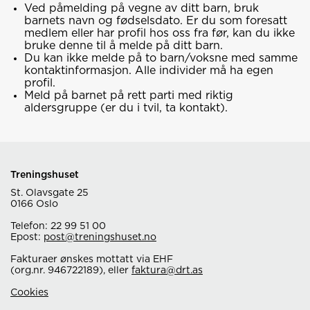
Ved påmelding på vegne av ditt barn, bruk
barnets navn og fødselsdato. Er du som foresatt
medlem eller har profil hos oss fra før, kan du ikke
bruke denne til å melde på ditt barn.
Du kan ikke melde på to barn/voksne med samme
kontaktinformasjon. Alle individer må ha egen
profil.
Meld på barnet på rett parti med riktig
aldersgruppe (er du i tvil, ta kontakt).
Treningshuset
St. Olavsgate 25
0166 Oslo
Telefon: 22 99 51 00
Epost:
post@treningshuset.no
Fakturaer ønskes mottatt via EHF
(org.nr. 946722189), eller
faktura@drt.as
Cookies